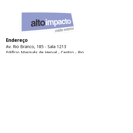
Endereço
Av. Rio Branco, 185 - Sala 1213
Edifício Marquês de Herval -
Centro -
Rio
de Janeiro - RJ
Atendimento
comercial@altoimpactorj.com.br
Telefones
(21) 3586-4989
(21) 3586-4990
(21) 99032-0322