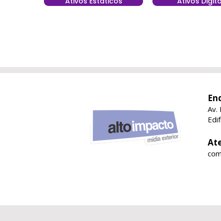
Ativos Estáticos
Ativos Digita
En
Av.
Edi
At
com