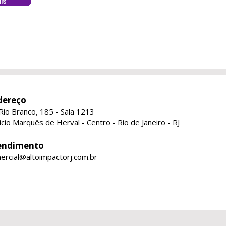
is
dereço
 Rio Branco, 185 - Sala 1213
fício Marquês de Herval -
Centro -
Rio de Janeiro - RJ
endimento
ercial@altoimpactorj.com.br