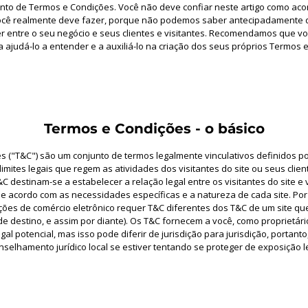
nto de Termos e Condições. Você não deve confiar neste artigo como aco
cê realmente deve fazer, porque não podemos saber antecipadamente qu
r entre o seu negócio e seus clientes e visitantes. Recomendamos que 
ra ajudá-lo a entender e a auxiliá-lo na criação dos seus próprios Termos 
Termos e Condições - o básico
es ("T&C") são um conjunto de termos legalmente vinculativos definidos po
imites legais que regem as atividades dos visitantes do site ou seus clie
C destinam-se a estabelecer a relação legal entre os visitantes do site e 
e acordo com as necessidades específicas e a natureza de cada site. Por
ações de comércio eletrônico requer T&C diferentes dos T&C de um site q
e destino, e assim por diante). Os T&C fornecem a você, como proprietário
al potencial, mas isso pode diferir de jurisdição para jurisdição, portanto
nselhamento jurídico local se estiver tentando se proteger de exposição le