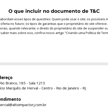
O que incluir no documento de T&C
 abordam esses tipos de questões: Quem pode usar o site; os possíveis
 oferta no futuro; os tipos de garantias que o proprietário do site oferec
torais, quando relevante; o direito do proprietário do site de suspender 
 saber mais sobre isso, confira nosso artigo "Criando uma Política de Te
dereço
 Rio Branco, 185 - Sala 1213
fício Marquês de Herval -
Centro -
Rio de Janeiro - RJ
endimento
ercial@altoimpactorj.com.br