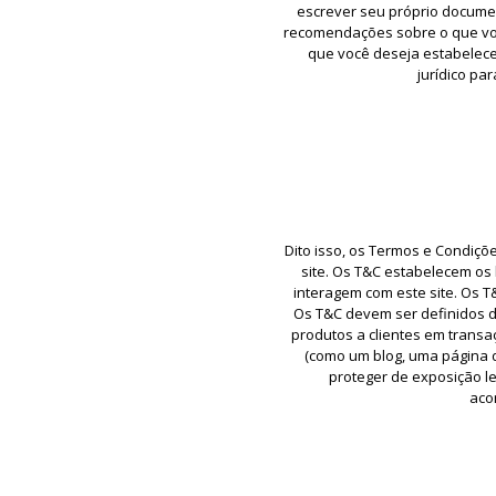
escrever seu próprio docume
recomendações sobre o que vo
que você deseja estabelece
jurídico pa
Dito isso, os Termos e Condiçõ
site. Os T&C estabelecem os l
interagem com este site. Os T&
Os T&C devem ser definidos d
produtos a clientes em trans
(como um blog, uma página d
proteger de exposição leg
aco